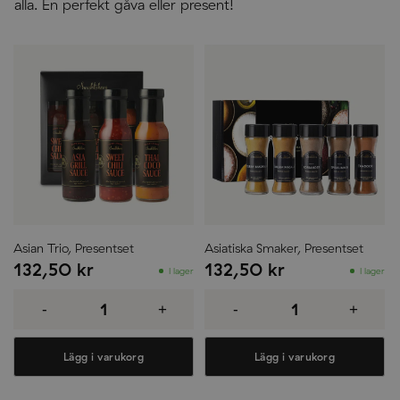
alla. En perfekt gåva eller present!
Asian Trio, Presentset
Asiatiska Smaker, Presentset
132,50
kr
132,50
kr
I lager
I lager
Asian
Asiatiska
Trio,
Smaker,
-
+
-
+
Presentset
Presentset
mängd
mängd
Lägg i varukorg
Lägg i varukorg