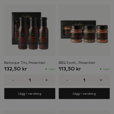
Barbeque Trio, Presentset
BBQ Exotic, Presentset
132,50
kr
113,50
kr
I lager
I lager
Barbeque
BBQ
Trio,
Exotic,
-
+
-
+
Presentset
Presentset
mängd
mängd
Lägg i varukorg
Lägg i varukorg