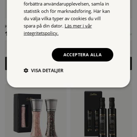
förbättra användarupplevelsen, samla in
statistik och för marknadsföring. Här kan
du välja vilka typer av cookies du vill
spara på din dator.
Läs mer i vår
Kökets Duo, Presentset
Kryddig Duo, Presentset
151,40
kr
113,50
kr
integritetspolicy.
I lager
I lager
Kökets
Kryddig
Duo,
Duo,
-
+
-
+
Presentset
Presentset
ACCEPTERA ALLA
mängd
mängd
Lägg i varukorg
Lägg i varukorg
VISA DETALJER