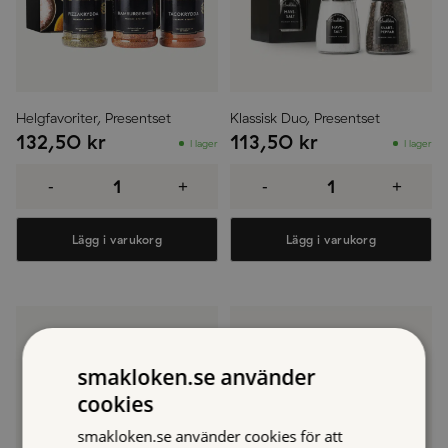
Helgfavoriter, Presentset
Klassisk Duo, Presentset
132,50
kr
113,50
kr
I lager
I lager
Helgfavoriter,
Klassisk
Presentset
Duo,
-
+
-
+
mängd
Presentset
mängd
Lägg i varukorg
Lägg i varukorg
smakloken.se använder
cookies
smakloken.se använder cookies för att