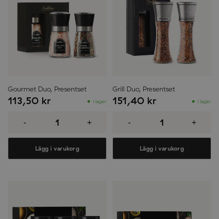
Gourmet Duo, Presentset
Grill Duo, Presentset
113,50
kr
151,40
kr
I lager
I lager
Gourmet
Grill
Duo,
Duo,
-
+
-
+
Presentset
Presentset
mängd
mängd
Lägg i varukorg
Lägg i varukorg