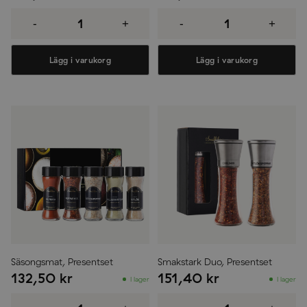
Saffran
Saltig
2
Duo,
-
+
-
+
g,
Presentset
Presentset
mängd
mängd
Lägg i varukorg
Lägg i varukorg
Säsongsmat, Presentset
Smakstark Duo, Presentset
132,50
kr
151,40
kr
I lager
I lager
Säsongsmat,
Smakstark
Presentset
Duo,