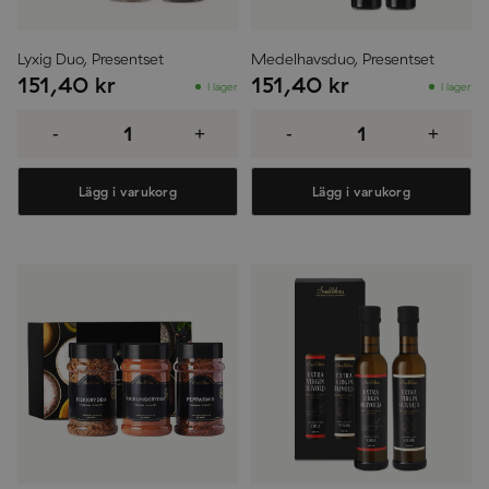
Lyxig Duo, Presentset
Medelhavsduo, Presentset
151,40
kr
151,40
kr
I lager
I lager
Lyxig
Medelhavsduo,
Duo,
Presentset
-
+
-
+
Presentset
mängd
mängd
Lägg i varukorg
Lägg i varukorg