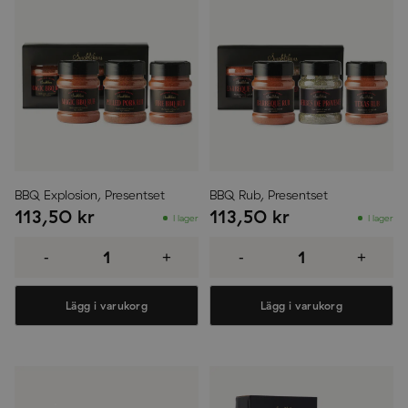
BBQ Explosion, Presentset
BBQ Rub, Presentset
113,50
kr
113,50
kr
I lager
I lager
BBQ
BBQ
Explosion,
Rub,
-
+
-
+
Presentset
Presentset
mängd
mängd
Lägg i varukorg
Lägg i varukorg