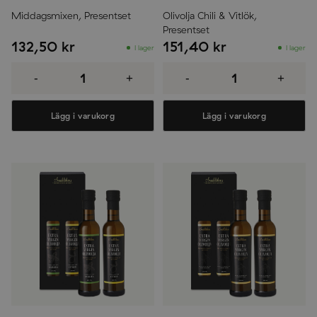
Middagsmixen, Presentset
Olivolja Chili & Vitlök,
Presentset
132,50
kr
151,40
kr
I lager
I lager
Middagsmixen,
Olivolja
Presentset
Chili
-
+
-
+
mängd
&
Vitlök,
Presentset
mängd
Lägg i varukorg
Lägg i varukorg