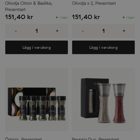
Olivolja Citron & Basilika,
Olivolja x 2, Presentset
Presentset
151,40
kr
151,40
kr
I lager
I lager
Olivolja
Olivolja
Citron
x
-
+
-
+
&
2,
Basilika,
Presentset
Presentset
mängd
mängd
Lägg i varukorg
Lägg i varukorg
Örtmix, Presentset
Pepprig Duo, Presentset