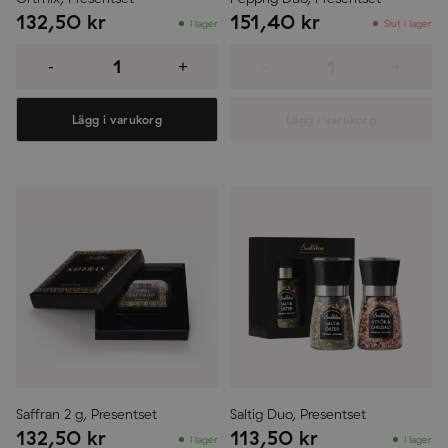
132,50
kr
151,40
kr
I lager
Slut i lager
Örtmix,
Pepprig
Presentset
Duo,
-
+
-
+
mängd
Presentset
mängd
Lägg i varukorg
Lägg i varukorg
Saffran 2 g, Presentset
Saltig Duo, Presentset
132,50
kr
113,50
kr
I lager
I lager