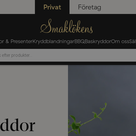
Privat
Företag
r & Presenter
Kryddblandningar
BBQ
Baskryddor
Om oss
Sä
ning
yddor