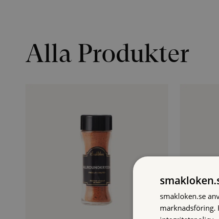
Alla Produkter
smakloken.s
smakloken.se anvä
marknadsföring. H