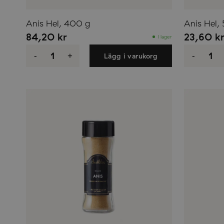
Anis Hel, 400 g
Anis Hel, 
84,20
kr
23,60
k
I lager
Anis
Anis
Hel,
Hel,
-
+
-
Lägg i varukorg
400
55
g
g
mängd
mäng