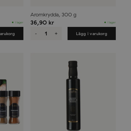
Aromkrydda, 300 g
36,90
kr
I lager
I lager
Aromkrydda,
300
-
+
varukorg
Lägg i varukorg
g
mängd