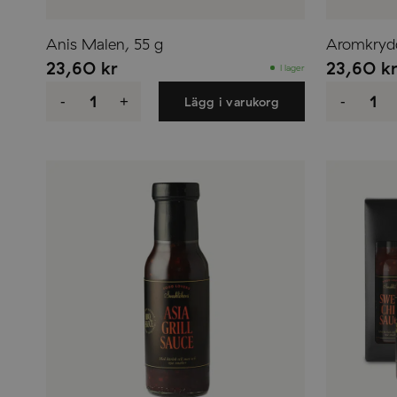
Anis Malen, 55 g
Aromkryd
23,60
kr
23,60
k
I lager
Anis
Aromk
Malen,
100
-
+
-
Lägg i varukorg
55
g
g
mäng
mängd