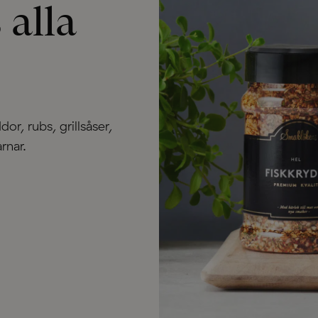
 alla
or, rubs, grillsåser,
rnar.