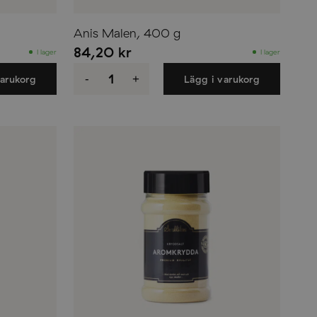
Anis Malen, 400 g
84,20
kr
I lager
I lager
Anis
Malen,
-
+
varukorg
Lägg i varukorg
400
g
mängd