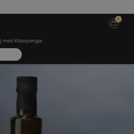
0
lj med Klasspengar