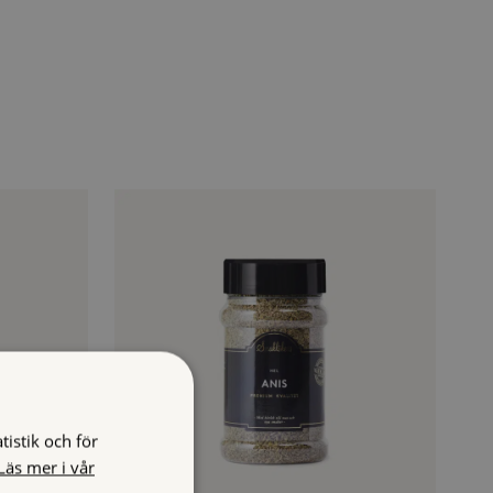
istik och för
Läs mer i vår