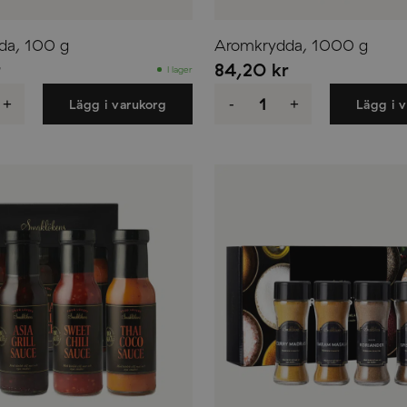
da, 100 g
Aromkrydda, 1000 g
r
84,20
kr
I lager
rydda,
Aromkrydda,
1000
+
-
+
Lägg i varukorg
Lägg i 
g
d
mängd