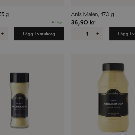
55 g
Anis Malen, 170 g
r
36,90
kr
I lager
Anis
Malen,
+
-
+
Lägg i varukorg
Lägg i 
170
g
d
mängd